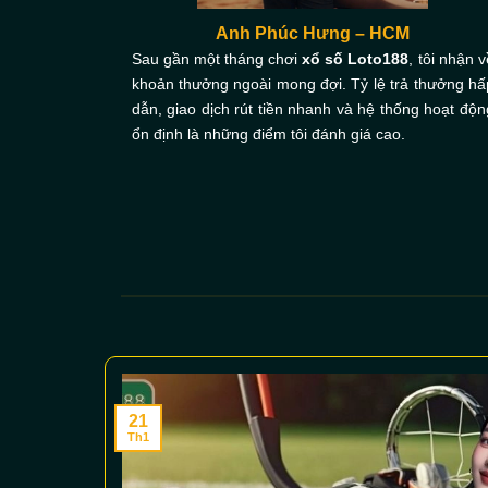
Anh Phúc Hưng – HCM
Sau gần một tháng chơi
xổ số Loto188
, tôi nhận v
khoản thưởng ngoài mong đợi. Tỷ lệ trả thưởng hấ
dẫn, giao dịch rút tiền nhanh và hệ thống hoạt độn
ổn định là những điểm tôi đánh giá cao.
Hệ thống bảo mật dữ liệu người 
21
Loto188 áp dụng công nghệ mã hóa
SSL chu
Th1
lịch sử ngân hàng của bạn đều được băm nhỏ 