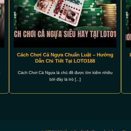
ưu cho mọi thiết bị
ủ Loto188 có tốc độ phản hồi cực nhanh
(dưới 1.5 giây)
. Tông mà
 cục các sảnh game được sắp xếp tối giản, người mới truy cập l
Cách chơi cá ngựa hiệu quả tại LOTO188
Lu
 tốc, minh bạch
Cách Chơi Cá Ngựa Chuẩn Luật – Hướng
theo cơ chế tự động hóa 100%, không qua trung gian đại lý. Q
Dẫn Chi Tiết Tại LOTO188
n ngân hàng dao động từ
2 đến 5 phút
. Đặc biệt: Nhà cái hỗ trợ
c
Cách Chơi Cá Ngựa là chủ đề được tìm kiếm nhiều
bởi đây là trò [...]
t động 24/7
, bộ phận CSKH của Loto188 trực chiến 365 ngày qua đa kênh:
ho đến hướng dẫn luật chơi đều được nhân viên người Việt giả
 trí đỉnh cao tại Loto188