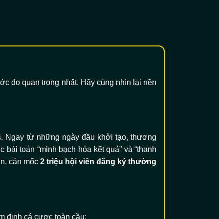
hước đo quan trọng nhất. Hãy cùng nhìn lại nền
nes. Ngay từ những ngày đầu khởi tạo, thương
c bài toán “minh bạch hóa kết quả” và “thanh
iện, cán mốc
2 triệu hội viên đăng ký thường
m định cá cược toàn cầu: