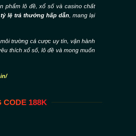
ản phẩm lô đề, xổ số và casino chất
g
tỷ lệ trả thưởng hấp dẫn
, mang lại
môi trường cá cược uy tín, vận hành
yêu thích xổ số, lô đề và mong muốn
in/
G CODE 188K