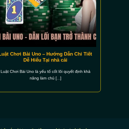
u đỏ – trắng sang trọng giúp người chơi ngồi
ần đầu chỉ mất 30 giây để làm quen.
ật chơi bài UNO hiệu quả tại LOTO188
Mẹo nổ hũ 
Luật Chơi Bài Uno – Hướng Dẫn Chi Tiết
Mẹo n
uy trình lệnh nạp tiền chỉ mất
30 giây đến 2
Dễ Hiểu Tại nhà cái
 trả thưởng kể cả 3 giờ sáng hay các ngày Lễ,
Luật Chơi Bài Uno là yếu tố cốt lõi quyết định khả
Mẹo nổ h
năng làm chủ [...]
 Live Chat trực tuyến, Telegram, Hotline và
i đáp bằng thái độ tận tâm nhất.