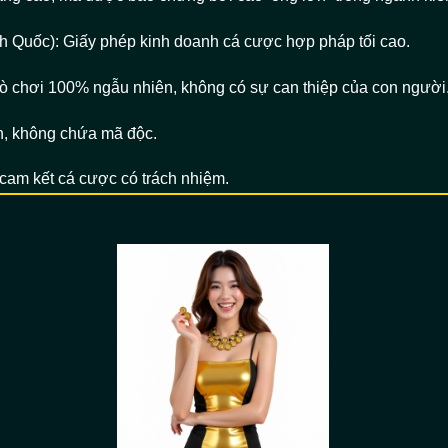
h Quốc): Giấy phép kinh doanh cá cược hợp pháp tối cao.
rò chơi 100% ngẫu nhiên, không có sự can thiệp của con người
n, không chứa mã độc.
 cam kết cá cược có trách nhiệm.
thế #1 của Loto188 trên thị trường
mỗi năm, cộng đồng cược thủ lâu năm vẫn chọn Loto188 làm bến