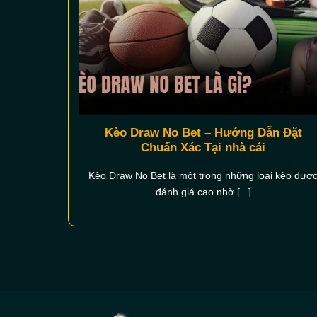
thứ ba.
Giao diện thiết kế độc quyền, tối 
Lập trình theo tư duy Mobile-First, trang ch
cược liên tục 5-6 tiếng không bị mỏi mắt. Bố
Tìm hiểu Kèo Draw No Bet tại LOTO188
Cơ chế thanh toán nạp – rút siêu
Kèo Draw No Bet – Hướng Dẫn Đặt
Hệ thống thanh toán của Loto188 hoạt động 
Chuẩn Xác Tại nhà cái
phút
, lệnh rút tiền thắng cược về tài khoả
Kèo Draw No Bet là một trong những loại kèo đượ
Tết với
phí xử lý bằng 0
.
đánh giá cao nhờ [...]
Dịch vụ chăm sóc khách hàng hoạ
Không giống các trang web “đem con bỏ chợ”
Email. Mọi thắc mắc từ việc hủy cược nhầm c
Khám phá hệ sinh thái giải