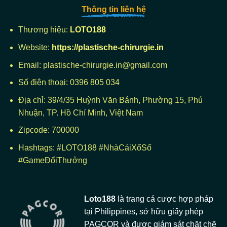
Thông tin liên hệ
Thương hiệu:
LOTO188
Website:
https://plastische-chirurgie.in
Email:
plastische-chirurgie.in@gmail.com
Số điện thoại: 0396 805 034
Địa chỉ: 39/4/35 Huỳnh Văn Bánh, Phường 15, Phú
Nhuận, TP. Hồ Chí Minh, Việt Nam
Zipcode: 700000
Hashtags: #LOTO188 #NhàCáiXổSố
#GameĐổiThưởng
Loto188
là trang cá cược hợp pháp
tại Philippines, sở hữu giấy phép
PAGCOR và được giám sát chặt chẽ