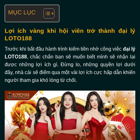
MỤC LỤC
Lợi ích vàng khi hội viên trở thành đại lý
LOTO188
Trước khi bắt đầu hành trình kiếm tiền nhờ công việc
đại lý
LOTO188
, chắc chắn bạn sẽ muốn biết mình sẽ nhận lại
được những lợi ích gì. Đừng lo, những quyền lợi dưới
đây, nhà cái sẽ điểm qua một vài lợi ích cực hấp dẫn khiến
người tham gia khó lòng từ chối.