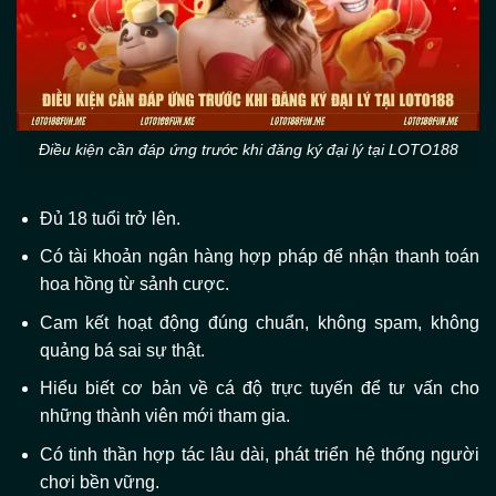
Điều kiện cần đáp ứng trước khi đăng ký đại lý tại LOTO188
Đủ 18 tuổi trở lên.
Có tài khoản ngân hàng hợp pháp để nhận thanh toán
hoa hồng từ sảnh cược.
Cam kết hoạt động đúng chuẩn, không spam, không
quảng bá sai sự thật.
Hiểu biết cơ bản về cá độ trực tuyến để tư vấn cho
những thành viên mới tham gia.
Có tinh thần hợp tác lâu dài, phát triển hệ thống người
chơi bền vững.