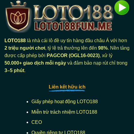
LOTO188
là nhà cái lô đề uy tín hàng đầu châu Á với hơn
2 triệu người chơi
, tỷ lệ trả thưởng lên đến
98%
. Nền tảng
được cấp phép bởi
PAGCOR (OGL16-0023)
, xử lý
50.000+ giao dịch mỗi ngày
và đảm bảo nạp rút chỉ trong
3–5 phút
.
Liên kết hữu ích
Giấy phép hoạt động LOTO188
Miễn trừ trách nhiệm LOTO188
CEO
Quyền riêng tư LOTO188