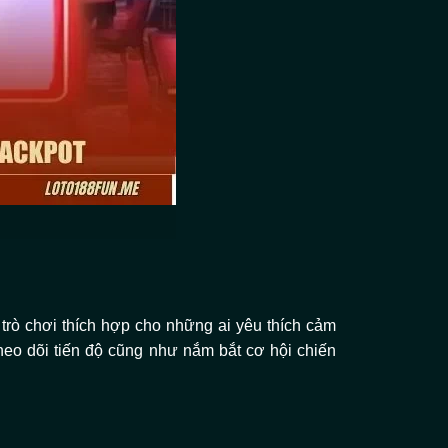
trò chơi thích hợp cho những ai yêu thích cảm
theo dõi tiến độ cũng như nắm bắt cơ hội chiến