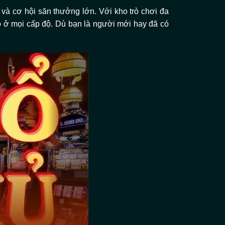
 và cơ hội săn thưởng lớn. Với kho trò chơi đa
ao ở mọi cấp độ. Dù bạn là người mới hay đã có