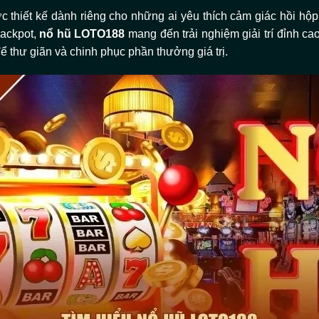
ợc thiết kế dành riêng cho những ai yêu thích cảm giác hồi hộp
jackpot,
nổ hũ LOTO188
mang đến trải nghiệm giải trí đỉnh c
ể thư giãn và chinh phục phần thưởng giá trị.