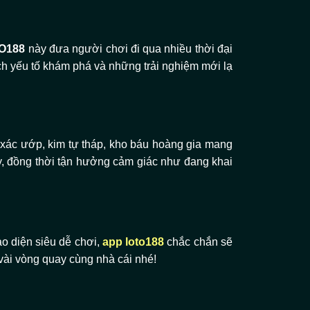
O188
này đưa người chơi đi qua nhiều thời đại
hích yếu tố khám phá và những trải nghiệm mới lạ
 xác ướp, kim tự tháp, kho báu hoàng gia mang
y, đồng thời tận hưởng cảm giác như đang khai
ao diện siêu dễ chơi,
app loto188
chắc chắn sẽ
vài vòng quay cùng nhà cái nhé!