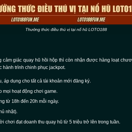
Thưởng thức điều thú vị tại nổ hũ LOTO188
 cảm giác quay hũ hồi hộp thì còn nhận được hàng loạt chươ
c hành trình chinh phục jackpot.
 áp dụng cho tất cả tài khoản mới đăng ký.
o mọi hoạt động chơi game.
ng từ 18h đến 20h mỗi ngày.
hủ nhật).
hơi đạt doanh thu quay hũ từ 5 triệu trở lên trong tuần.