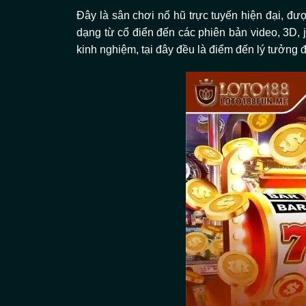
Đây là sân chơi nổ hũ trực tuyến hiện đại, đư
dạng từ cổ điển đến các phiên bản video, 3D, 
kinh nghiệm, tại đây đều là điểm đến lý tưởng đ