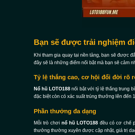
Bạn sẽ được trải nghiệm đ
Khi tham gia quay tại nền tảng, bạn sẽ được đắ
đây sẽ là những điểm nổi bật mà bạn sẽ cảm 
Tỷ lệ thắng cao, cơ hội đổi đời rõ r
Nổ hũ LOTO188
nổi bật với tỷ lệ thắng trung
đặc biệt còn có xác suất trúng thưởng lên đến 1
Phần thưởng đa dạng
Mỗi trò chơi
nổ hũ LOTO188
đều có cơ chế p
thưởng thường xuyên được cập nhật, giá trị da