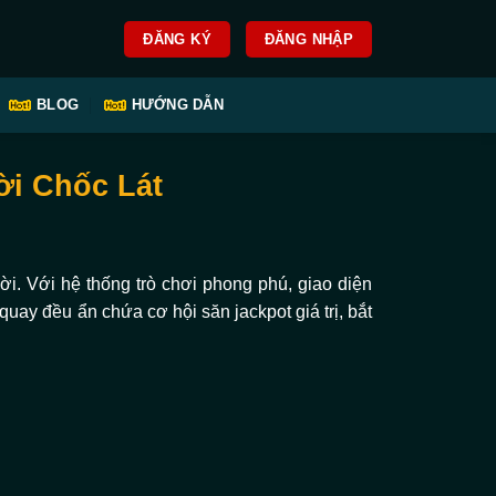
ĐĂNG KÝ
ĐĂNG NHẬP
BLOG
HƯỚNG DẪN
ời Chốc Lát
đời. Với hệ thống trò chơi phong phú, giao diện
uay đều ẩn chứa cơ hội săn jackpot giá trị, bắt