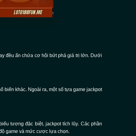
ay đều ẩn chứa cơ hội bứt phá giá trị lớn. Dưới
hổ biến khác. Ngoài ra, một số tựa game jackpot
u tượng đặc biệt, jackpot tích lũy. Các phần
p độ game và mức cược lựa chọn.