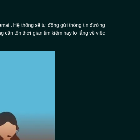
mail. Hệ thống sẽ tự động gửi thông tin đường
g cần tốn thời gian tìm kiếm hay lo lắng về việc