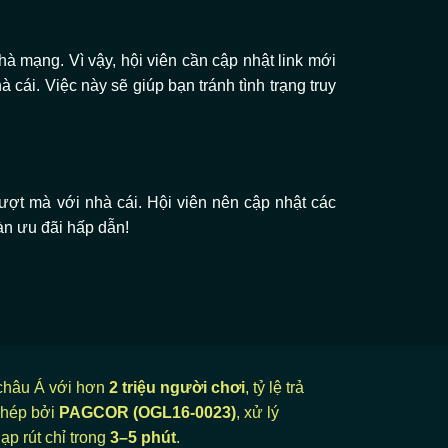
à mạng. Vì vậy, hội viên cần cập nhật link mới
cái. Việc này sẽ giúp bạn tránh tình trạng truy
mượt mà với nhà cái. Hội viên nên cập nhật các
n ưu đãi hấp dẫn!
 châu Á với hơn
2 triệu người chơi
, tỷ lệ trả
phép bởi
PAGCOR (OGL16-0023)
, xử lý
p rút chỉ trong
3–5 phút
.