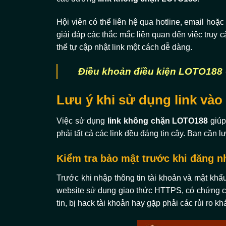
Hội viên có thể liên hệ qua hotline, email hoặ
giải đáp các thắc mắc liên quan đến việc truy
thể tự cập nhật link một cách dễ dàng.
Điều khoản điều kiện LOTO188
Lưu ý khi sử dụng link và
Việc sử dụng
link không chặn LOTO188
giúp
phải tất cả các link đều đáng tin cậy. Bạn cần
Kiểm tra bảo mật trước khi đăng n
Trước khi nhập thông tin tài khoản và mật khẩ
website sử dụng giao thức HTTPS, có chứng chỉ
tin, bị hack tài khoản hay gặp phải các rủi ro kh