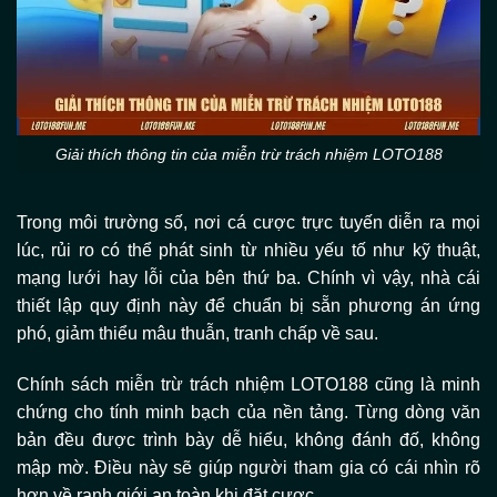
Giải thích thông tin của miễn trừ trách nhiệm LOTO188
Trong môi trường số, nơi cá cược trực tuyến diễn ra mọi
lúc, rủi ro có thể phát sinh từ nhiều yếu tố như kỹ thuật,
mạng lưới hay lỗi của bên thứ ba. Chính vì vậy, nhà cái
thiết lập quy định này để chuẩn bị sẵn phương án ứng
phó, giảm thiểu mâu thuẫn, tranh chấp về sau.
Chính sách miễn trừ trách nhiệm LOTO188 cũng là minh
chứng cho tính minh bạch của nền tảng. Từng dòng văn
bản đều được trình bày dễ hiểu, không đánh đố, không
mập mờ. Điều này sẽ giúp người tham gia có cái nhìn rõ
hơn về ranh giới an toàn khi đặt cược.