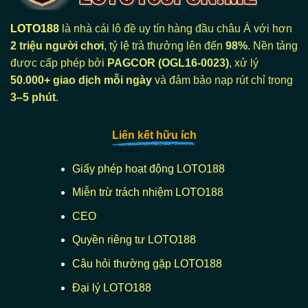
LOTO188
là nhà cái lô đề uy tín hàng đầu châu Á với hơn
2 triệu người chơi
, tỷ lệ trả thưởng lên đến
98%
. Nền tảng
được cấp phép bởi
PAGCOR (OGL16-0023)
, xử lý
50.000+ giao dịch mỗi ngày
và đảm bảo nạp rút chỉ trong
3–5 phút
.
Liên kết hữu ích
Giấy phép hoạt động LOTO188
Miễn trừ trách nhiệm LOTO188
CEO
Quyền riêng tư LOTO188
Câu hỏi thường gặp LOTO188
Đại lý LOTO188