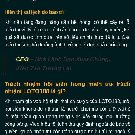
Hiển thị sai lệch do bảo trì
Khi nền tảng đang nâng cấp hệ thống, có thể xảy ra lỗi
hiển thị về tỷ lệ cược, hình ảnh hoặc dữ liệu. Tuy nhiên, kết
quả sẽ được tính dựa trên số liệu chính thức đã lưu. Các
hiển thị tạm thời không ảnh hưởng đến kết quả cuối cùng.
CEO
– Nhà Lãnh Đạo Xuất Chúng,
Kiến Tạo Tương Lai
Trách nhiệm hội viên trong miễn trừ trách
nhiệm LOTO188 là gì?
Khi tham gia vào hệ sinh thái cá cược của LOTO188, mỗi
hội viên không đơn thuần là người chơi mà còn giữ vai trò
là một phần quan trọng trong việc xây dựng môi trường
công bằng. Việc hiểu rõ, tuân thủ quy định ngoài để bảo vệ
quyền lợi cá nhân thì còn tránh được nhiều rủi ro ngoài ý