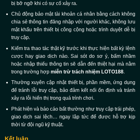
bị bỡ ngỡ khi có sự cố xảy ra.
Chủ động bảo mật tài khoản cá nhân bằng cách không
chia sẻ thông tin đăng nhập với người khác, không lưu
mật khẩu trên thiết bị công cộng hoặc trình duyệt dễ bị
truy cập.
Kiểm tra thao tác thật kỹ trước khi thực hiện bất kỳ lệnh
cược hay giao dịch nào. Sai sót do sơ ý, bấm nhầm
hoặc nhập thiếu thông tin sẽ dẫn đến thiệt hại mà nằm
trong trường hợp
miễn trừ trách nhiệm LOTO188
.
Thường xuyên cập nhật thiết bị, phần mềm, ứng dụng
để tránh lỗi truy cập, bảo đảm kết nối ổn định và tránh
xảy ra lỗi hiển thị trong quá trình chơi.
Phát hiện và báo cáo bất thường như truy cập trái phép,
giao dịch sai lệch… ngay lập tức để được hỗ trợ kịp
thời từ đội ngũ kỹ thuật.
Kết luận