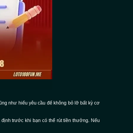
cũng như hiểu yêu cầu để không bỏ lỡ bất kỳ cơ
định trước khi bạn có thể rút tiền thưởng. Nếu