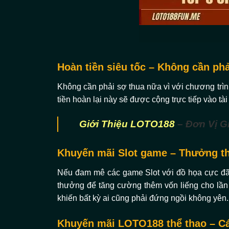
Hoàn tiền siêu tốc – Không cần phả
Không cần phải sợ thua nữa vì với chương trình
tiền hoàn lại này sẽ được cộng trực tiếp vào t
Giới Thiệu LOTO188
– Đơn Vị G
Khuyến mãi Slot game – Thưởng th
Nếu đam mê các game Slot với đồ họa cực đã,
thưởng để tăng cường thêm vốn liếng cho lần c
khiến bất kỳ ai cũng phải đứng ngồi không yên.
Khuyến mãi LOTO188 thể thao – Cá