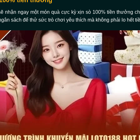
100% tiền thưởng
 nhận ngay một món quà cực kỳ xịn sò 100% tiền thưởng cho 
gân sách để thử sức trò chơi yêu thích mà không phải lo hết ti