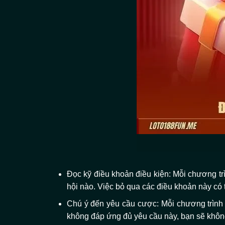
Đọc kỹ điều khoản điều kiện: Mỗi chương tr
hội nào. Việc bỏ qua các điều khoản này có 
Chú ý đến yêu cầu cược: Mỗi chương trìn
không đáp ứng đủ yêu cầu này, bạn sẽ khôn