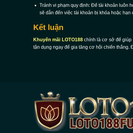
Tránh vi phạm quy định: Để tài khoản luôn h
sẽ dẫn đến việc tài khoản bị khóa hoặc hạn 
Kết luận
Khuyến mãi LOTO188
chính là cơ sở để giúp
tận dụng ngay để gia tăng cơ hội chiến thắng. 