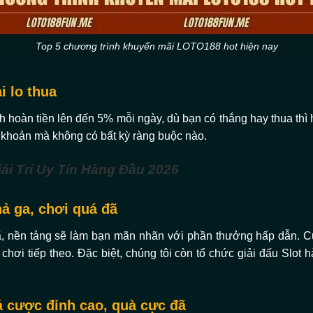
Top 5 chương trình khuyến mãi LOTO188 hot hiện nay
i lo thua
 hoàn tiền lên đến 5% mỗi ngày, dù bạn có thắng hay thua thì h
ài khoản mà không có bất kỳ ràng buộc nào.
iải Trí Uy Tín Hàng Đầu 2026
ả ga, chơi quá đã
 nền tảng sẽ làm bạn mãn nhãn với phần thưởng hấp dẫn. Cứ
hơi tiếp theo. Đặc biệt, chúng tôi còn tổ chức giải đấu Slot h
 cược đỉnh cao, quà cực đã