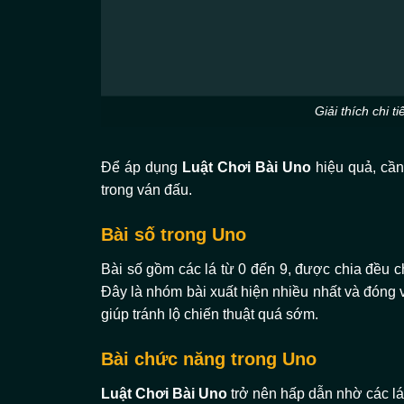
Giải thích chi t
Để áp dụng
Luật Chơi Bài Uno
hiệu quả, cần
trong ván đấu.
Bài số trong Uno
Bài số gồm các lá từ 0 đến 9, được chia đều 
Đây là nhóm bài xuất hiện nhiều nhất và đóng va
giúp tránh lộ chiến thuật quá sớm.
Bài chức năng trong Uno
Luật Chơi Bài Uno
trở nên hấp dẫn nhờ các lá