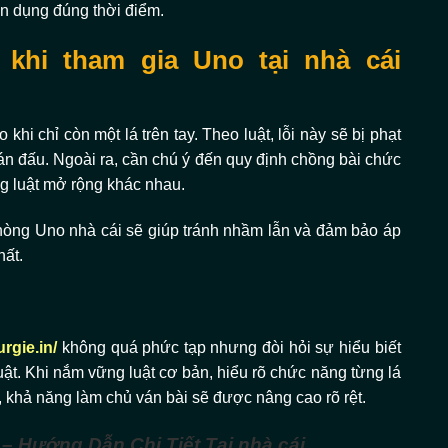
tận dụng đúng thời điểm.
khi tham gia Uno tại nhà cái
hi chỉ còn một lá trên tay. Theo luật, lỗi này sẽ bị phạt
ván đấu. Ngoài ra, cần chú ý đến quy định chồng bài chức
ng luật mở rộng khác nhau.
phòng Uno nhà cái sẽ giúp tránh nhầm lẫn và đảm bảo áp
hất.
urgie.in/
không quá phức tạp nhưng đòi hỏi sự hiểu biết
huật. Khi nắm vững luật cơ bản, hiểu rõ chức năng từng lá
g, khả năng làm chủ ván bài sẽ được nâng cao rõ rệt.
– Hướng Dẫn Chi Tiết Tại nhà cái