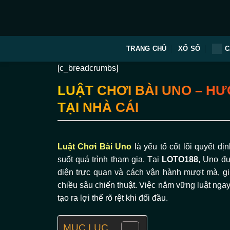
Bỏ
qua
nội
dung
TRANG CHỦ
XỔ SỐ
C
[c_breadcrumbs]
LUẬT CHƠI BÀI UNO – HƯ
TẠI NHÀ CÁI
Luật Chơi Bài Uno
là yếu tố cốt lõi quyết đ
suốt quá trình tham gia. Tại
LOTO188
, Uno đư
diện trực quan và cách vận hành mượt mà, gi
chiều sâu chiến thuật. Việc nắm vững luật ngay
tạo ra lợi thế rõ rệt khi đối đầu.
MỤC LỤC