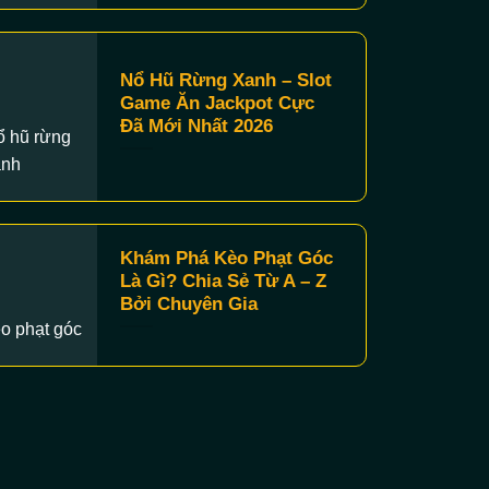
Nổ Hũ Rừng Xanh – Slot
Game Ăn Jackpot Cực
Đã Mới Nhất 2026
ổ hũ rừng
anh
Khám Phá Kèo Phạt Góc
Là Gì? Chia Sẻ Từ A – Z
Bởi Chuyên Gia
o phạt góc