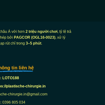
 châu Á với hơn
2 triệu người chơi
, tỷ lệ trả
phép bởi
PAGCOR (OGL16-0023)
, xử lý
p rút chỉ trong
3–5 phút
.
hông tin liên hệ
u:
LOTO188
ps://plastische-chirurgie.in
ische-chirurgie.in@gmail.com
i: 0396 805 034