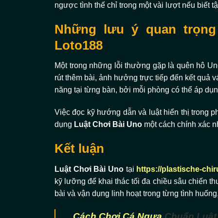
ngược tình thế chỉ trong một vài lượt nếu biết 
Những lưu ý quan trọng 
Loto188
Một trong những lỗi thường gặp là quên hô Uno k
rút thêm bài, ảnh hưởng trực tiếp đến kết quả 
năng tại từng bàn, bởi mỗi phòng có thể áp dụ
Việc đọc kỹ hướng dẫn và luật hiển thị trong 
dụng
Luật Chơi Bài Uno
một cách chính xác n
Kết luận
Luật Chơi Bài Uno
tại
https://plastische-chir
kỹ lưỡng để khai thác tối đa chiều sâu chiến t
bài và vận dụng linh hoạt trong từng tình huốn
Cách Chơi Cá Ngựa
Chuẩn Luật 