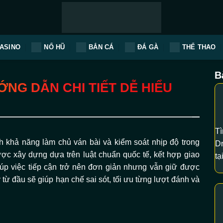
ASINO
NỔ HŨ
BẮN CÁ
ĐÁ GÀ
THỂ THAO
B
ỚNG DẪN CHI TIẾT DỄ HIỂU
Tì
ịnh khả năng làm chủ ván bài và kiểm soát nhịp độ trong
D
ợc xây dựng dựa trên luật chuẩn quốc tế, kết hợp giao
t
úp việc tiếp cận trở nên đơn giản nhưng vẫn giữ được
 từ đầu sẽ giúp hạn chế sai sót, tối ưu từng lượt đánh và