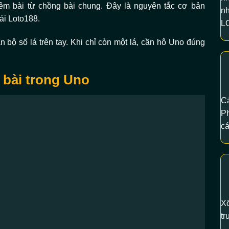
hêm bài từ chồng bài chung. Đây là nguyên tắc cơ bản
nh
ái Loto188.
L
n bộ số lá trên tay. Khi chỉ còn một lá, cần hô Uno đúng
lá bài trong Uno
C
Ph
c
Xổ
tr