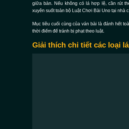
giữa bàn. Nếu không có lá hợp lệ, cần rút t
xuyên suốt toàn bộ Luật Chơi Bài Uno tại nhà c
Mục tiêu cuối cùng của ván bài là đánh hết toà
thời điểm để tránh bị phạt theo luật.
Giải thích chi tiết các loại 